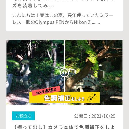
ズを装着してみ...
こんにちは！実はこの夏、長年使っていたミラー
レス一眼のOlympus PENからNikon Z .......
公開日 : 2021/10/29
お役立ち
【撮って出し】カメラ本体で色調補正をしよ