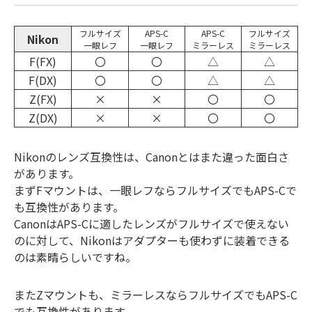
フルサイズ
APS-C
APS-C
フルサイズ
Nikon
一眼レフ
一眼レフ
ミラーレス
ミラーレス
F(FX)
〇
〇
△
△
F(DX)
〇
〇
△
△
Z(FX)
×
×
〇
〇
Z(DX)
×
×
〇
〇
Nikonのレンズ互換性は、Canonとはまた違った面白さ
があります。
まずFマウントは、一眼レフならフルサイズでもAPS-Cで
も互換性があります。
CanonはAPS-Cに適したレンズがフルサイズで使えない
のに対して、Nikonはアダプターも使わずに装着できる
のは素晴らしいですね。
またZマウントも、ミラーレスならフルサイズでもAPS-C
でも互換性があります。