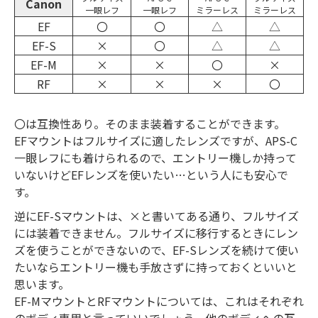
Canon
一眼レフ
一眼レフ
ミラーレス
ミラーレス
EF
〇
〇
△
△
EF-S
×
〇
△
△
EF-M
×
×
〇
×
RF
×
×
×
〇
〇は互換性あり。そのまま装着することができます。
EFマウントはフルサイズに適したレンズですが、APS-C
一眼レフにも着けられるので、エントリー機しか持って
いないけどEFレンズを使いたい…という人にも安心で
す。
逆にEF-Sマウントは、×と書いてある通り、フルサイズ
には装着できません。フルサイズに移行するときにレン
ズを使うことができないので、EF-Sレンズを続けて使い
たいならエントリー機も手放さずに持っておくといいと
思います。
EF-MマウントとRFマウントについては、これはそれぞれ