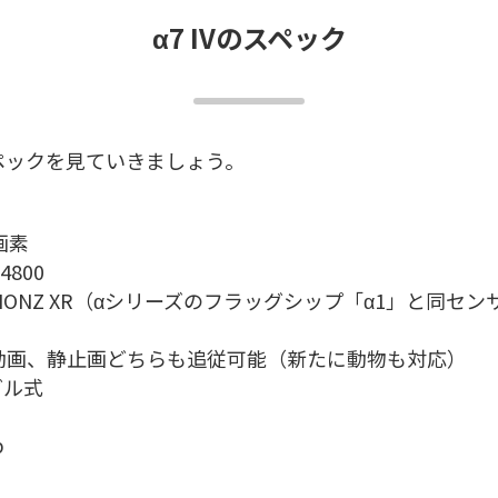
α7 IVのスペック
スペックを見ていきましょう。
画素
4800
ONZ XR（αシリーズのフラッグシップ「α1」と同セン
動画、静止画どちらも追従可能（新たに動物も対応）
グル式
p