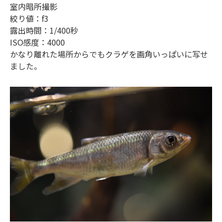
室内暗所撮影
絞り値：f3
露出時間：1/400秒
ISO感度：4000
かなり離れた場所からでもクラゲを画角いっぱいに写せ
ました。