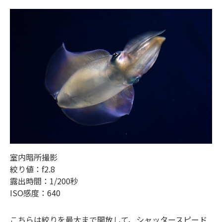
室内暗所撮影
絞り値：f2.8
露出時間：1/200秒
ISO感度：640
こちらは絞りを最大まで開放して、シャッタースピード