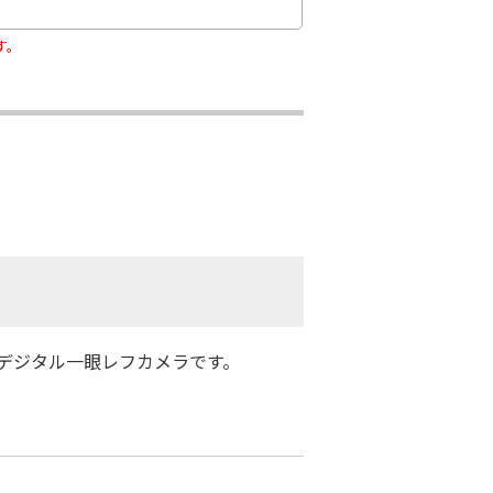
す。
いるデジタル一眼レフカメラです。