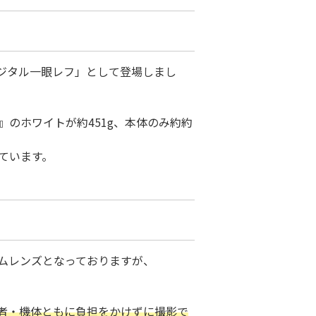
イズデジタル一眼レフ」として登場しまし
 10』のホワイトが約451g、本体のみ約約
っています。
ズームレンズとなっておりますが、
者・機体ともに負担をかけずに撮影で