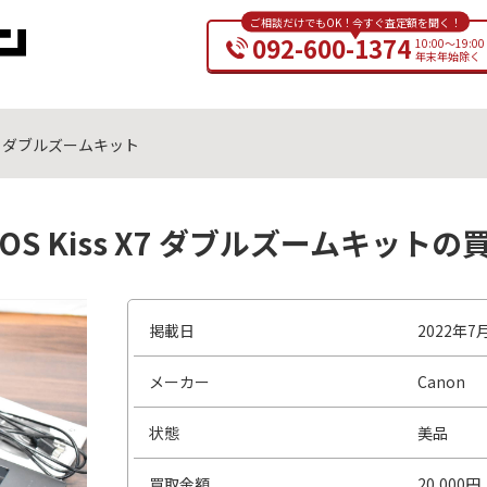
ご相談だけでもOK！今すぐ査定額を聞く！
092-600-1374
10:00～19:00
年末年始除く
 X7 ダブルズームキット
OS Kiss X7 ダブルズームキット
掲載日
2022年7
メーカー
Canon
状態
美品
買取金額
20,000円