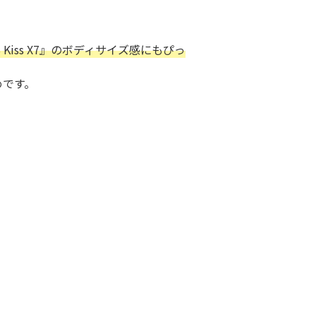
 Kiss X7』のボディサイズ感にもぴっ
めです。