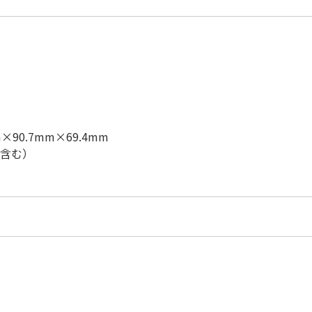
90.7mm×69.4mm
ー含む）