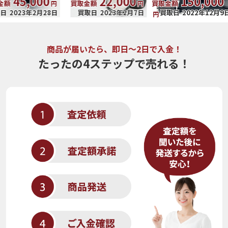
000
22,000
150,000
買取金額
買取金額
買取
円
円
年2月28日
買取日
2023年2月7日
買取日
2022年12月9日
買取
円
商品が届いたら、即日～2日で入金！
たったの4ステップで売れる！