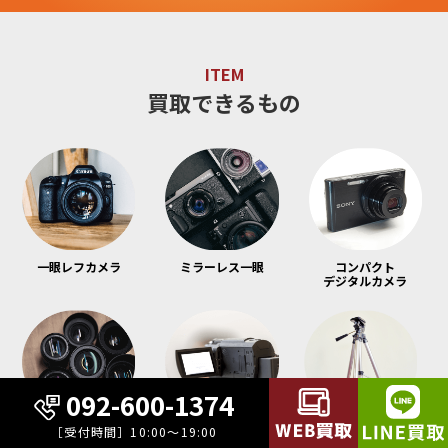
ITEM
買取できるもの
一眼レフカメラ
ミラーレス一眼
コンパクト
デジタルカメラ
092-600-1374
レンズ
ビデオカメラ
三脚
［受付時間］10:00～19:00