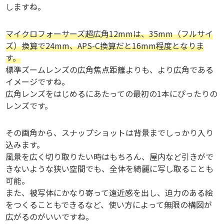
しますね。
マイクロフォーサーズ超広角12mmは、35mm（フルサイ
ズ）換算で24mm、APS-C換算だと16mm程度となりま
す。
標準ズームレンズの広角焦点距離よりも、より広角である
イメージですね。
広角レンズをはじめるにあたっての最初の1本にぴったりの
レンズです。
その画角から、スナップショットは背景までしっかり入り
込みます。
風景を広く切り取りたい時はもちろん、屋内など引きがで
きないような狭い空間でも、全体を綺麗に写し取ることも
可能。
また、被写体にかなり寄って遠近感を出し、迫力のある絵
をつくることもできるなど、使い方によって無限の構図が
広がるのがいいですね。