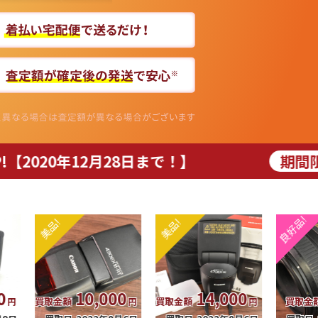
2月28日まで！】
期間限定
まとめ売
10,000
14,000
6,0
買取金額
買取金額
買取金額
円
円