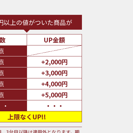
00円以上の値がついた商品が
数
UP金額
点
点
+2,000円
点
+3,000円
点
+4,000円
点
+5,000円
・・
・・・
上限なくUP!!
適用、3台目以降は適用外となります。期