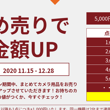
め売りで
5,0
点
金額UP
1
2
3
4
2020 11.15 - 12.28
5
ン期間中、まとめてカメラ用品をお売り
・
アップさせていただきます！お持ちのカ
上の値がつくか、今すぐチェック！
目以降も1点につき+1,000円いたします。同一機種は2台まで