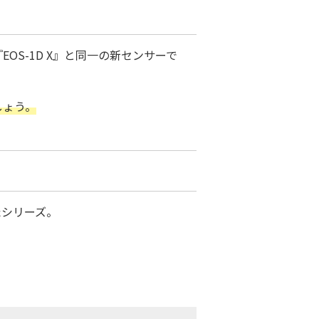
EOS-1D X』と同一の新センサーで
しょう。
たシリーズ。