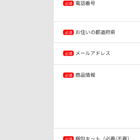
電話番号
必須
お住いの都道府県
必須
メールアドレス
必須
商品情報
必須
梱包キット（必要/不要）
必須