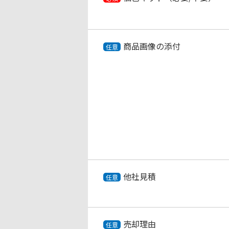
商品画像の添付
任意
他社見積
任意
売却理由
任意